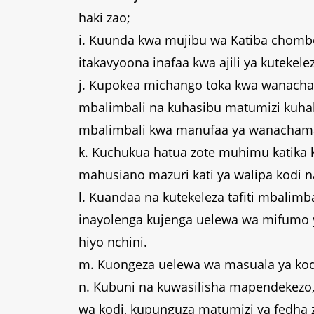
haki zao;
i. Kuunda kwa mujibu wa Katiba chom
itakavyoona inafaa kwa ajili ya kuteke
j. Kupokea michango toka kwa wanacha
mbalimbali na kuhasibu matumizi kuhak
mbalimbali kwa manufaa ya wanacham
k. Kuchukua hatua zote muhimu katika
mahusiano mazuri kati ya walipa kodi
l. Kuandaa na kutekeleza tafiti mbalimb
inayolenga kujenga uelewa wa mifumo y
hiyo nchini.
m. Kuongeza uelewa wa masuala ya kodi 
n. Kubuni na kuwasilisha mapendekezo
wa kodi, kupunguza matumizi ya fedha z