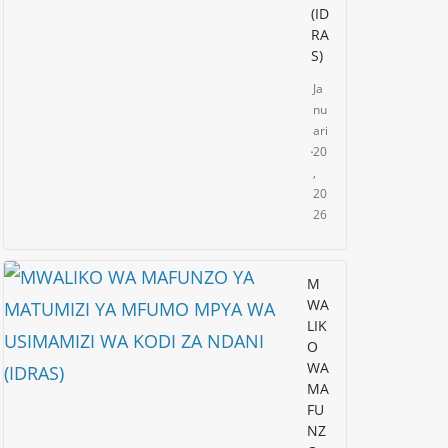
(ID
RA
S)
Ja
nu
ari
20
,
20
26
M
WA
LIK
O
WA
MA
FU
NZ