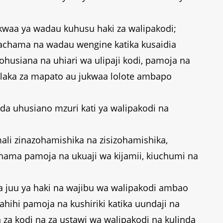
waa ya wadau kuhusu haki za walipakodi;
achama na wadau wengine katika kusaidia
husiana na uhiari wa ulipaji kodi, pamoja na
aka za mapato au jukwaa lolote ambapo
da uhusiano mzuri kati ya walipakodi na
mali zinazohamishika na zisizohamishika,
chama pamoja na ukuaji wa kijamii, kiuchumi na
juu ya haki na wajibu wa walipakodi ambao
ihi pamoja na kushiriki katika uundaji na
za kodi na za ustawi wa walipakodi na kulinda