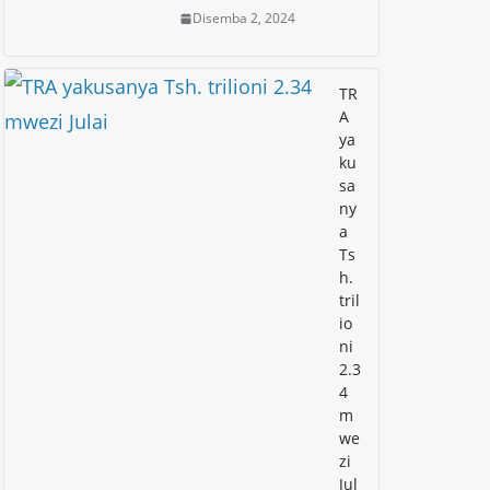
Disemba 2, 2024
TR
A
ya
ku
sa
ny
a
Ts
h.
tril
io
ni
2.3
4
m
we
zi
Jul