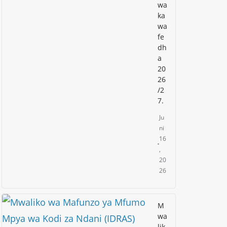
wa
ka
wa
fe
dh
a
20
26
/2
7.
Ju
ni
16
,
20
26
M
wa
lik