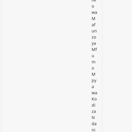
o
wa
M
af
un
zo
ya
Mf
u
m
o
M
py
a
wa
Ko
di
za
N
da
ni