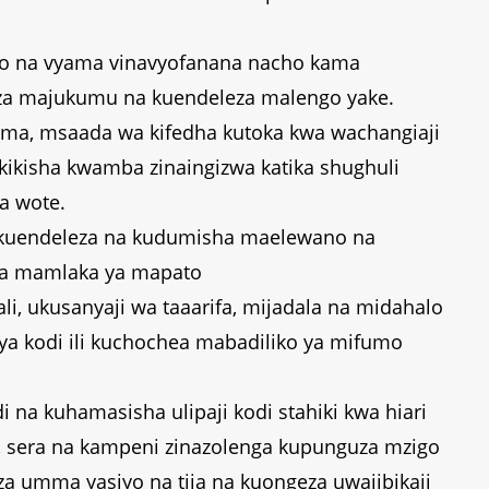
bo na vyama vinavyofanana nacho kama
leza majukumu na kuendeleza malengo yake.
ma, msaada wa kifedha kutoka kwa wachangiaji
ikisha kwamba zinaingizwa katika shughuli
a wote.
 kuendeleza na kudumisha maelewano na
 na mamlaka ya mapato
ali, ukusanyaji wa taaarifa, mijadala na midahalo
a kodi ili kuchochea mabadiliko ya mifumo
na kuhamasisha ulipaji kodi stahiki kwa hiari
, sera na kampeni zinazolenga kupunguza mzigo
a umma yasiyo na tija na kuongeza uwajibikaji