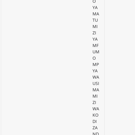
O
YA
MA
TU
MI
ZI
YA
MF
UM
O
MP
YA
WA
USI
MA
MI
ZI
WA
KO
DI
ZA
ND