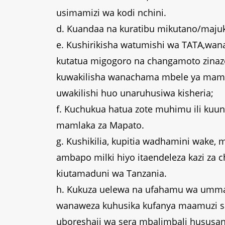
usimamizi wa kodi nchini.
d. Kuandaa na kuratibu mikutano/majuk
e. Kushirikisha watumishi wa TATA,wan
kutatua migogoro na changamoto zinazo
kuwakilisha wanachama mbele ya maml
uwakilishi huo unaruhusiwa kisheria;
f. Kuchukua hatua zote muhimu ili kuun
mamlaka za Mapato.
g. Kushikilia, kupitia wadhamini wake, 
ambapo milki hiyo itaendeleza kazi za 
kiutamaduni wa Tanzania.
h. Kukuza uelewa na ufahamu wa umma 
wanaweza kuhusika kufanya maamuzi sah
uboreshaji wa sera mbalimbali hususan 