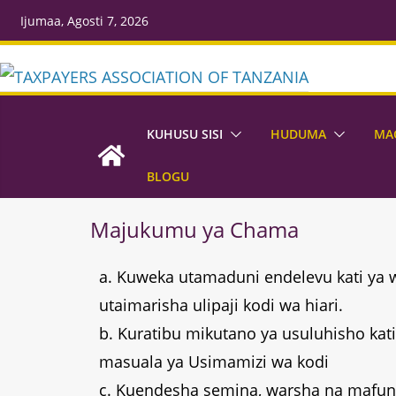
Ijumaa, Agosti 7, 2026
KUHUSU SISI
HUDUMA
MA
BLOGU
Majukumu ya Chama
a. Kuweka utamaduni endelevu kati ya
utaimarisha ulipaji kodi wa hiari.
b. Kuratibu mikutano ya usuluhisho ka
masuala ya Usimamizi wa kodi
c. Kuendesha semina, warsha na mafun