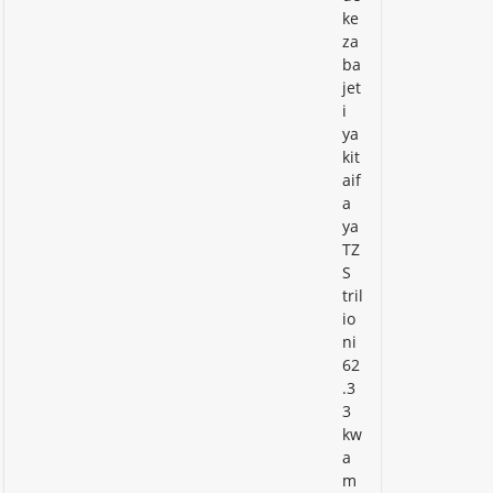
ke
za
ba
jet
i
ya
kit
aif
a
ya
TZ
S
tril
io
ni
62
.3
3
kw
a
m