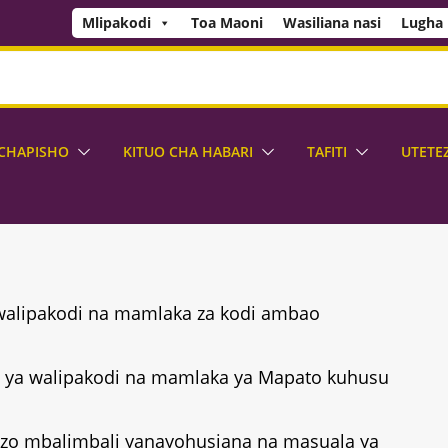
Mlipakodi
Toa Maoni
Wasiliana nasi
Lugha
CHAPISHO
KITUO CHA HABARI
TAFITI
UTETEZ
 walipakodi na mamlaka za kodi ambao
ti ya walipakodi na mamlaka ya Mapato kuhusu
zo mbalimbali yanayohusiana na masuala ya