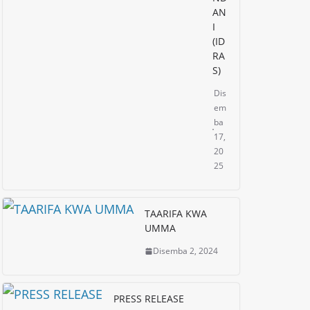
AN
I
(ID
RA
S)
Dis
em
ba
17,
20
25
TAARIFA KWA
UMMA
Disemba 2, 2024
PRESS RELEASE