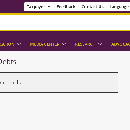
Taxpayer
Feedback
Contact Us
Language
CATION
MEDIA CENTER
RESEARCH
ADVOCA
Debts
Councils