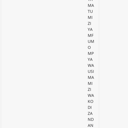
MA
TU
MI
ZI
YA
MF
UM
O
MP
YA
WA
USI
MA
MI
ZI
WA
KO
DI
ZA
ND
AN