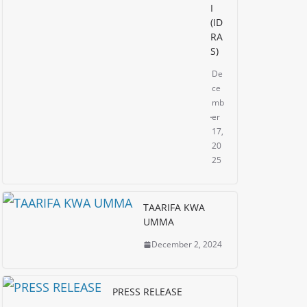
I
(ID
RA
S)
De
ce
mb
er
17,
20
25
TAARIFA KWA
UMMA
December 2, 2024
PRESS RELEASE