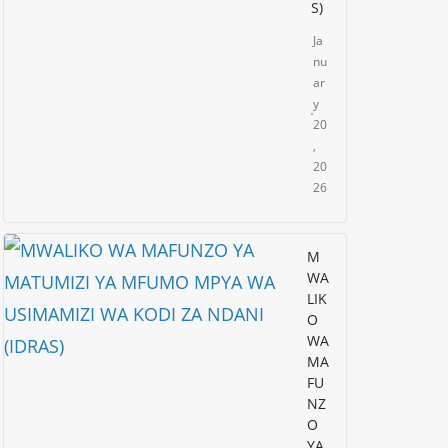
S)
Ja
nu
ar
y
20
,
20
26
M
WA
LIK
O
WA
MA
FU
NZ
O
YA