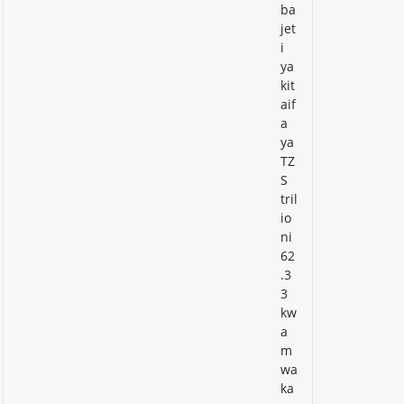
ba
jet
i
ya
kit
aif
a
ya
TZ
S
tril
io
ni
62
.3
3
kw
a
m
wa
ka