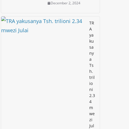
December 2, 2024
TR
A
ya
ku
sa
ny
a
Ts
h.
tril
io
ni
2.3
4
m
we
zi
Jul