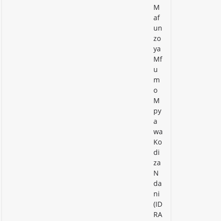
M
af
un
zo
ya
Mf
u
m
o
M
py
a
wa
Ko
di
za
N
da
ni
(ID
RA