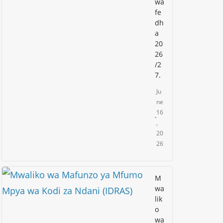
wa
fe
dh
a
20
26
/2
7.
Ju
ne
16
,
20
26
M
wa
lik
o
wa